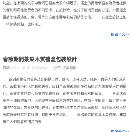
功能，在上面的文章中我們已經為大家介紹過了，鐵盒的商業價值為消費者提供
的便利和滿足消費者的不同需求。在設計時，充分了解消費者的心理，掌握鐵盒
設計怎樣通過形、色、質等全方面來體現包裝的銷售功能。 在鐵盒設計上加
一些網絡熱點，比較走...
閱讀全文>>
春節期間茶葉木質禮盒包裝設計
日期:2017-1-6 10:19 Friday
|
分類:
行業新聞
說到茶葉我們首先想到的是天然、綠色，這種天然、綠色一直是人們所追求
的。喜歡喝茶的人們越來越多，節日里茶葉被應用在禮品贈送方面備受人們的歡
迎。茶葉木盒包裝和茶葉的氣質很符，都有著古樸和天然的感覺。 春節送茶
葉是一種傳統習俗，人們現在健康觀念越來越強烈，在節日里飯食上肯定要不平
時吃的豐盛，肉食吃的比較多，過年前后是中老年發病高峰期，多喝茶水對人的
身體健康非常的有好處，有助于食物消化。 高檔優質的茶葉木盒包裝，非常
符合人們對春節禮品的要...
閱讀全文>>