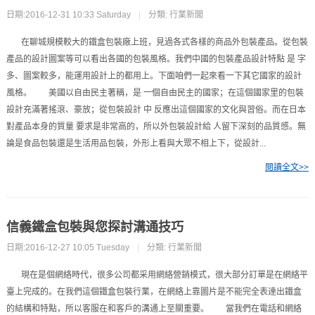
日期:2016-12-31 10:33 Saturday
|
分類:
行業新聞
在聊城規模較大的鐵盒包裝廠上班，見過各式各樣的商品外包裝產品。從包裝
產品的設計圖案等可以看出各國的包裝風格。我們中國的包裝產品設計特點 是 字
多、圖案較多，能運用設計上的都用上。下面咱們一起來看一下其它國家的設計
風格。 美國以自由民主著稱，是 一個自由民主的國家；在這個國家里的包裝
設計充滿著搖滾、豪放；從包裝設計 中 反應出這個國家的文化與習俗。而在日本
對產品本身的質量 要求是非常高的，所以外包裝設計給 人留下深刻的品質感。無
論是食品包裝還是生活用品包裝，外形上看與大眾不相上下，從設計...
閱讀全文>>
信義鐵盒包裝與您探討溝通技巧
日期:2016-12-27 10:05 Tuesday
|
分類:
行業新聞
現在是個網絡時代，很多公司都采用網絡營銷模式，很大部分訂單是在網絡平
臺上完成的。在我們這個鐵盒包裝行業，在網絡上靠圖片是不能完全表達出鐵盒
的結構和特點，所以客服在和客戶的溝通上至關重要。 當我們在電話和網絡