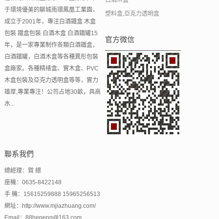
于環境優美的聊城南環鳳凰工業園，
塑料盒,亞克力透明盒
成立于2001年，專注白酒鐵盒 木盒
包裝 鐵盒包裝 白酒木盒 白酒鐵罐15
官方微信
年，是一家專業制作各類白酒鐵盒，
白酒鐵罐，白酒木盒等各種異形包裝
盒廠家。各種精裱盒、實木盒、PVC
木盒包裝及亞克力透明盒等等，實力
雄厚,專業專注！公司占地30畝，具高
水...
聯系我們
總經理：賀 總
座機：0635-8422148
手 機：15615259888 15965256513
網址：http://www.mjiazhuang.com/
Email：88hepeng@163.com