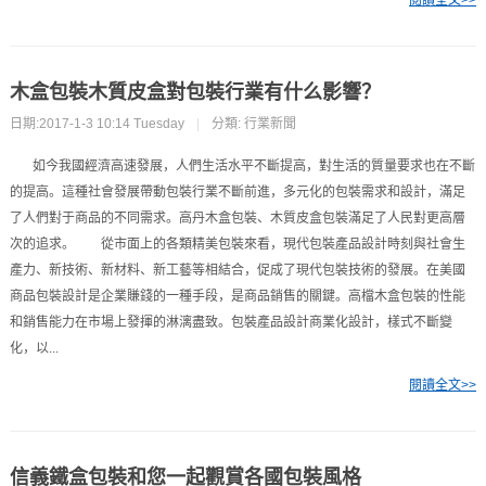
木盒包裝木質皮盒對包裝行業有什么影響？
日期:2017-1-3 10:14 Tuesday
|
分類:
行業新聞
如今我國經濟高速發展，人們生活水平不斷提高，對生活的質量要求也在不斷
的提高。這種社會發展帶動包裝行業不斷前進，多元化的包裝需求和設計，滿足
了人們對于商品的不同需求。高丹木盒包裝、木質皮盒包裝滿足了人民對更高層
次的追求。 從市面上的各類精美包裝來看，現代包裝產品設計時刻與社會生
產力、新技術、新材料、新工藝等相結合，促成了現代包裝技術的發展。在美國
商品包裝設計是企業賺錢的一種手段，是商品銷售的關鍵。高檔木盒包裝的性能
和銷售能力在市場上發揮的淋漓盡致。包裝產品設計商業化設計，樣式不斷變
化，以...
閱讀全文>>
信義鐵盒包裝和您一起觀賞各國包裝風格