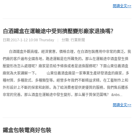
閱讀全文>>
白酒鐵盒在運輸途中受到擠壓變形廠家退換嗎？
日期:2017-1-12 10:08 Thursday
|
分類:
行業新聞
白酒鐵盒外觀高檔，經濟實惠，價格合理，在白酒包裝應用中非常的廣泛。我
們廠的客戶遍布全國各地，路途運輸是在所難免的。那么在運輸途中酒盒發生擠
壓變形改怎么處理呢？廠家是否給予條換或者是退換服務呢？下面山東信義酒盒
廠就為大家講解一下。 山東信義酒盒廠是一家專業生產研發酒盒的廠家，多
種材質、多種款式、多種類型等。經營多年我們不斷精益求精，在工藝制作上和
外形設計上不斷的探索和創新。為了給消費者提供更優質的服務，我們售后體系
非常的完善。那么酒盒在運輸途中發生變形，那么屬于質保范圍嗎？ &nbs...
閱讀全文>>
鐵盒包裝電商好包裝