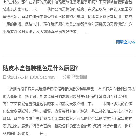
上的損毀。那么在多雨的天氣中運輸應該注意哪些事項呢？下面聊城信義酒盒包
裝廠為大家介紹一下。 我們公司運輸部門反應，在過去以往下雨的天氣因為
準備不足，酒盒在運輸中會受到雨水的侵蝕和破壞，使酒盒不能正常使用，造成
一定的損壞。總結以往，現在我們廠在發貨之前都會關注這幾天的天氣情況；途
中所要經過的道路，和天氣情況提前做好準備。 ...
閱讀全文>>
貼皮木盒包裝褪色是什么原因？
日期:2017-1-14 10:00 Saturday
|
分類:
行業新聞
近期有很多客戶來我廠考察準備春節過后的包裝產品，有些客戶向我們公司技
術人員提出一個問題，如果這種白酒木盒包裝發生褪色是什么原因？可以使用
嗎？下面聊城信義酒盒包裝廠家技術部向大家介紹一下。 市面上多見的白酒
包裝盒多是紙質、塑料、鐵質、皮質等材料的，經過一些工藝的加工制成不同的
酒盒。酒的外包裝主要功能是將企業的信息和商品的特性等通過文字圖案等形式
表達出來，展示在消費者面前。新款個性的酒盒設計可以吸引消費者目光，提升
品牌的包裝效果。 白...