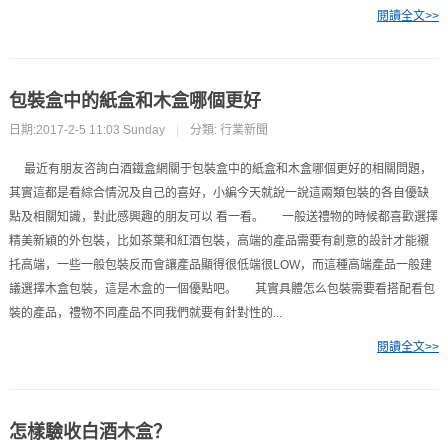
閱讀全文>>
包裝盒中的紙盒和木盒哪個更好
日期:2017-2-5 11:03 Sunday
|
分類:
行業新聞
最近有朋友咨詢白酒鐵盒網關于包裝盒中的紙盒和木盒哪個更好的相關問題，
其實這都是看綜合情況及自己的喜好，小編今天就說一說這兩類包裝的各自優缺
點及相關知識，對此感興趣的朋友可以 看一看。 一般送禮物的時候都喜歡選擇
精美新穎的外包裝，比如茶葉和紅酒包裝，高端的產品需要有創意的設計才能襯
托高端，一些一般包裝反而會讓產品顯得很低端很LOW，而這種高端產品一般建
議選擇木盒包裝，這是木盒的一個優點吧。 其實具體怎么包裝需要看搭配看包
裝的產品，禮物不同產品不同我們就要有針對性的...
閱讀全文>>
怎樣驗收白酒木盒？