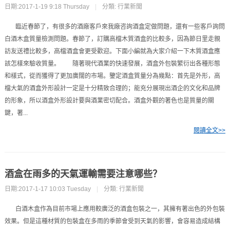
日期:2017-1-19 9:18 Thursday
|
分類:
行業新聞
臨近春節了，有很多的酒廠客戶來我廠咨詢酒盒定做問題，還有一些客戶詢問
白酒木盒質量檢測問題。春節了，訂購高檔木質酒盒的比較多，因為節日里走親
訪友送禮比較多，高檔酒盒會更受歡迎。下面小編就為大家介紹一下木質酒盒應
該怎樣來驗收質量。 隨著現代酒業的快速發展，酒盒外包裝繁衍出各種形態
和樣式，從而獲得了更加廣闊的市場。鑒定酒盒質量分為幾點：首先是外形，高
檔大氣的酒盒外形設計一定是十分精致合理的；能充分展現出酒企的文化和品牌
的形象，所以酒盒外形設計要與酒業密切配合。酒盒外觀的著色也是質量的關
鍵，著...
閱讀全文>>
酒盒在雨多的天氣運輸需要注意哪些？
日期:2017-1-17 10:03 Tuesday
|
分類:
行業新聞
白酒木盒作為目前市場上應用較廣泛的酒盒包裝之一，其擁有著出色的外包裝
效果。但是這種材質的包裝盒在多雨的季節會受到天氣的影響，會容易造成結構