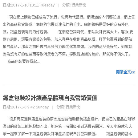
日期:2017-1-10 10:11 Tuesday
|
分類:
行業新聞
現在網上購物已經成為了流行，電商時代盛行。網購過的人們都知道，網上售
出的商品都會變成一個個的包裹到達我們的手中。網絡營銷需要好的商品外包
裝，鐵盒包裝電商的好包裝。 在網絡營銷時代，網站設計要高大上，客服 要
耐心周到，還要有完美的包裝。加入客戶在收到商品以后，打開包裹看到的是破
損的產品，那么之前所做的再多努力瞬間化為灰燼。我們的商品是好的，如果就
因為沒有好的包裝而導致消費者的不滿，導致對店鋪的差評，那就得不償失了。
商品包裝要經得起...
閱讀全文>>
鐵盒包裝設計讓產品體現自我營銷價值
日期:2017-1-8 9:42 Sunday
|
分類:
行業新聞
很多商家選擇鐵盒包裝的原因是想要借助精美鐵盒設計，使自己的產品在琳瑯
滿目的貨架上能夠脫穎而出，能在第一時間吸引到消費者關注。今天小編就和大
家一起來了解一下鐵盒包裝設計讓產品體現自我營銷價值。 鐵盒包裝的基本