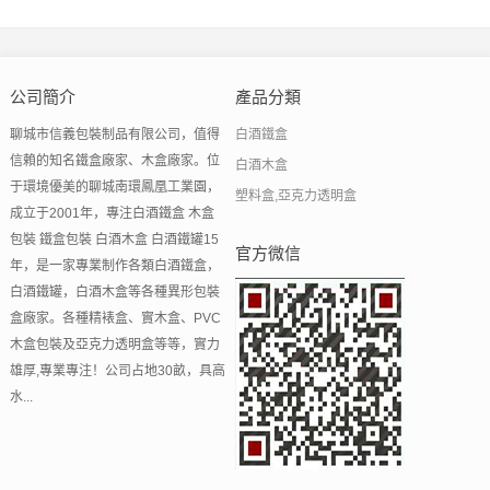
公司簡介
產品分類
聊城市信義包裝制品有限公司，值得
白酒鐵盒
信賴的知名鐵盒廠家、木盒廠家。位
白酒木盒
于環境優美的聊城南環鳳凰工業園，
塑料盒,亞克力透明盒
成立于2001年，專注白酒鐵盒 木盒
包裝 鐵盒包裝 白酒木盒 白酒鐵罐15
官方微信
年，是一家專業制作各類白酒鐵盒，
白酒鐵罐，白酒木盒等各種異形包裝
盒廠家。各種精裱盒、實木盒、PVC
木盒包裝及亞克力透明盒等等，實力
雄厚,專業專注！公司占地30畝，具高
水...