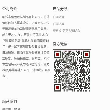
公司簡介
產品分類
聊城市信義包裝制品有限公司，值得
白酒鐵盒
信賴的知名鐵盒廠家、木盒廠家。位
白酒木盒
于環境優美的聊城南環鳳凰工業園，
塑料盒,亞克力透明盒
成立于2001年，專注白酒鐵盒 木盒
包裝 鐵盒包裝 白酒木盒 白酒鐵罐15
官方微信
年，是一家專業制作各類白酒鐵盒，
白酒鐵罐，白酒木盒等各種異形包裝
盒廠家。各種精裱盒、實木盒、PVC
木盒包裝及亞克力透明盒等等，實力
雄厚,專業專注！公司占地30畝，具高
水...
聯系我們
總經理：賀 總