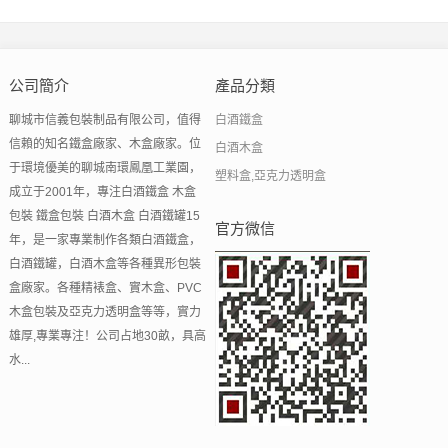
公司簡介
產品分類
聊城市信義包裝制品有限公司，值得
白酒鐵盒
信賴的知名鐵盒廠家、木盒廠家。位
白酒木盒
于環境優美的聊城南環鳳凰工業園，
塑料盒,亞克力透明盒
成立于2001年，專注白酒鐵盒 木盒
包裝 鐵盒包裝 白酒木盒 白酒鐵罐15
官方微信
年，是一家專業制作各類白酒鐵盒，
白酒鐵罐，白酒木盒等各種異形包裝
盒廠家。各種精裱盒、實木盒、PVC
木盒包裝及亞克力透明盒等等，實力
雄厚,專業專注！公司占地30畝，具高
水...