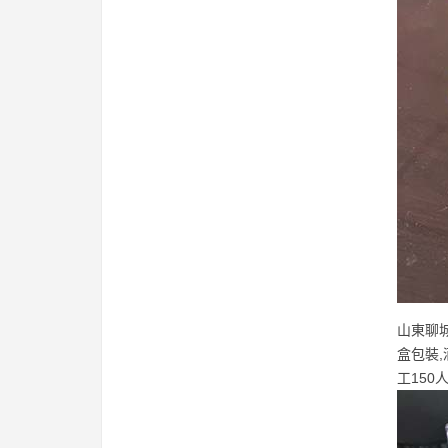
山東聊
盒包裝
工15