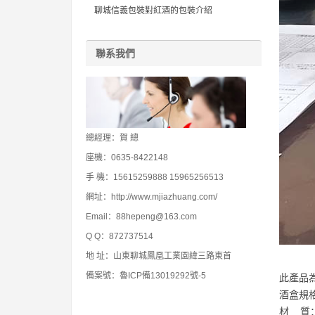
聊城信義包裝對紅酒的包裝介紹
聯系我們
總經理：賀 總
座機：0635-8422148
手 機：15615259888 15965256513
網址：http://www.mjiazhuang.com/
Email：88hepeng@163.com
Q Q：872737514
地 址：山東聊城鳳凰工業園緯三路東首
備案號：魯ICP備13019292號-5
此產品
酒盒規格：
材 質：