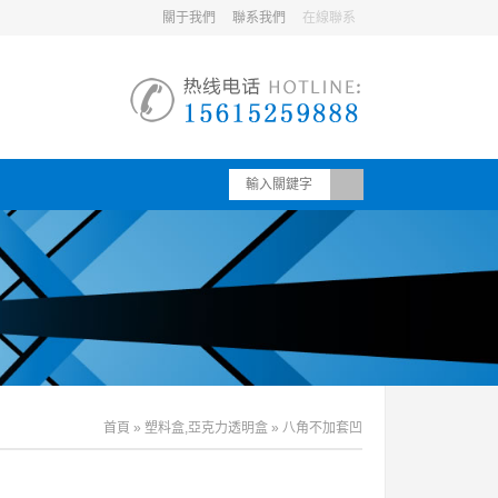
關于我們
聯系我們
在線聯系
首頁
»
塑料盒,亞克力透明盒
» 八角不加套凹