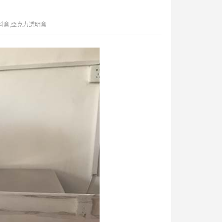
料盒,亞克力透明盒