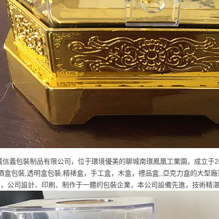
城信義包裝制品有限公司，位于環境優美的聊城南環鳳凰工業園，成立于20
,酒盒包裝,透明盒包裝,精裱盒，手工盒，木盒，禮品盒,,亞克力盒的大型
0人，公司設計、印刷、制作于一體的包裝企業，本公司設備先進，技術精