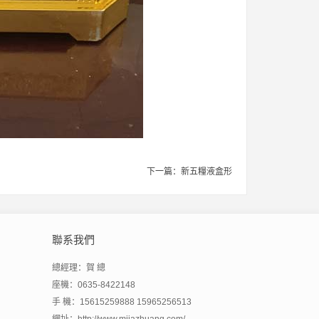
下一篇：
新五糧液盒形
聯系我們
總經理：賀 總
座機：0635-8422148
手 機：15615259888 15965256513