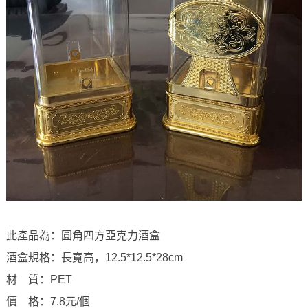
此產品為：圓角四方亞克力酒盒
酒盒規格：長寬高，12.5*12.5*28cm
材 質：PET
價 格：7.8元/個