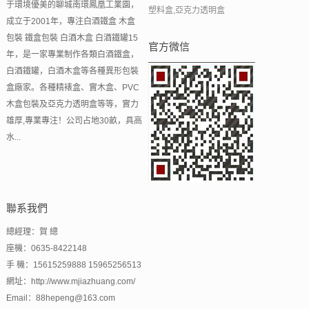
于環境優美的聊城南環鳳凰工業園，
塑料盒,亞克力透明盒
成立于2001年，專注白酒鐵盒 木盒
包裝 鐵盒包裝 白酒木盒 白酒鐵罐15
官方微信
年，是一家專業制作各類白酒鐵盒，
白酒鐵罐，白酒木盒等各種異形包裝
盒廠家。各種精裱盒、實木盒、PVC
木盒包裝及亞克力透明盒等等，實力
雄厚,專業專注！公司占地30畝，具高
水...
聯系我們
總經理：賀 總
座機：0635-8422148
手 機：15615259888 15965256513
網址：http://www.mjiazhuang.com/
Email：88hepeng@163.com